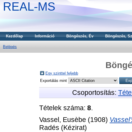
REAL-MS
Kezdőlap
Információ
Böngészés, Év
Böngészés, Sz
Belépés
Böngé
Egy szinttel feljebb
Exportálás mint
Csoportosítás:
Téte
Tételek száma:
8
.
Vassel, Eusèbe
(1908)
Vassel'
Radés (Kézirat)