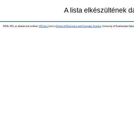
A lista elkészültének 
REAL-MS, az alkalamzott szoftver:
EPrints 3
amit a
School of Electronics and Computer Science
, University of Southampton fejle