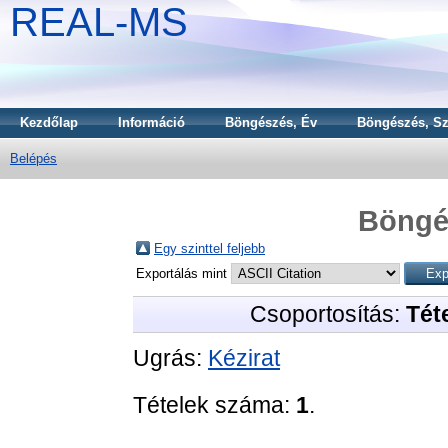
REAL-MS
Kezdőlap
Információ
Böngészés, Év
Böngészés, Sz
Belépés
Böngé
Egy szinttel feljebb
Exportálás mint
Csoportosítás:
Téte
Ugrás:
Kézirat
Tételek száma:
1
.