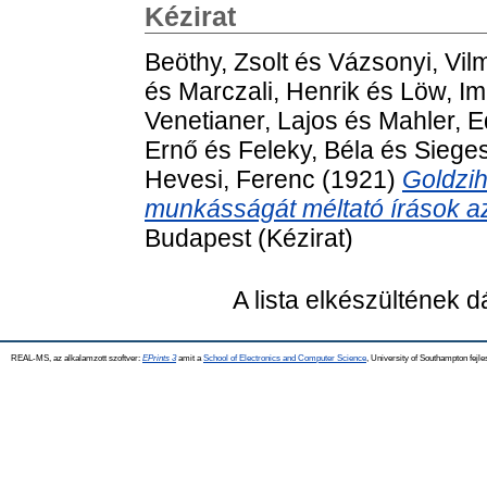
Kézirat
Beöthy, Zsolt
és
Vázsonyi, Vil
és
Marczali, Henrik
és
Löw, I
Venetianer, Lajos
és
Mahler, 
Ernő
és
Feleky, Béla
és
Sieges
Hevesi, Ferenc
(1921)
Goldzih
munkásságát méltató írások az
Budapest (Kézirat)
A lista elkészültének 
REAL-MS, az alkalamzott szoftver:
EPrints 3
amit a
School of Electronics and Computer Science
, University of Southampton fejle