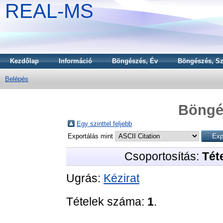
REAL-MS
Kezdőlap
Információ
Böngészés, Év
Böngészés, Sz
Belépés
Böngé
Egy szinttel feljebb
Exportálás mint
Csoportosítás:
Téte
Ugrás:
Kézirat
Tételek száma:
1
.