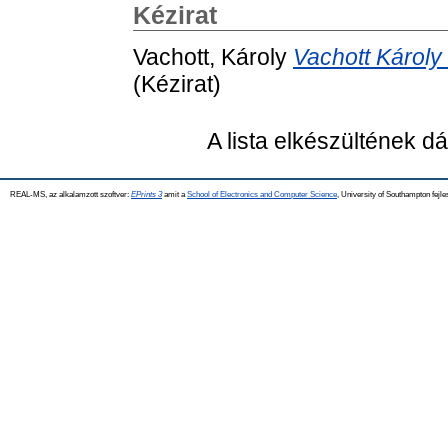
Kézirat
Vachott, Károly
Vachott Károly
(Kézirat)
A lista elkészültének 
REAL-MS, az alkalamzott szoftver:
EPrints 3
amit a
School of Electronics and Computer Science
, University of Southampton fejle