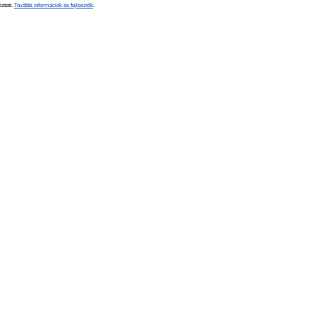
sztett.
További információk és fejlesztők
.