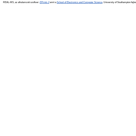
REAL-MS, az alkalamzott szoftver:
EPrints 3
amit a
School of Electronics and Computer Science
, University of Southampton fejle