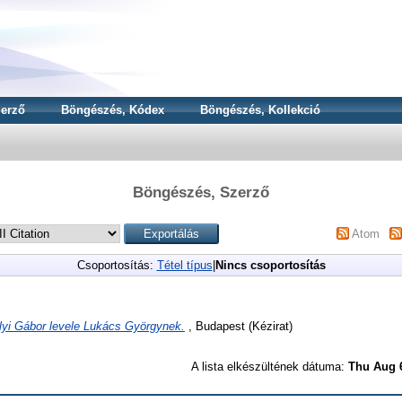
erző
Böngészés, Kódex
Böngészés, Kollekció
Böngészés, Szerző
Atom
Csoportosítás:
Tétel típus
|
Nincs csoportosítás
lyi Gábor levele Lukács Györgynek.
, Budapest (Kézirat)
A lista elkészültének dátuma:
Thu Aug 