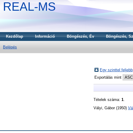
REAL-MS
Kezdőlap
Információ
Böngészés, Év
Böngészés, Sz
Belépés
Egy szinttel feljebb
Exportálás mint
Tételek száma:
1
.
Vályi, Gábor
(1950)
Vá