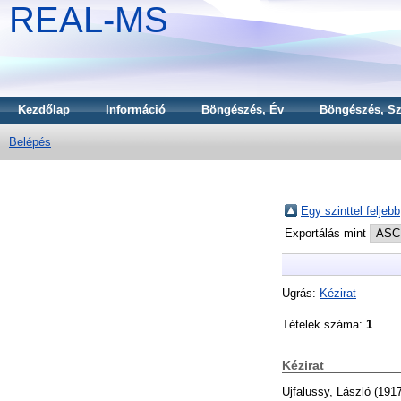
REAL-MS
Kezdőlap
Információ
Böngészés, Év
Böngészés, Sz
Belépés
Egy szinttel feljebb
Exportálás mint
Ugrás:
Kézirat
Tételek száma:
1
.
Kézirat
Ujfalussy, László
(191