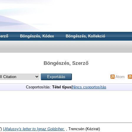
erző
Böngészés, Kódex
Böngészés, Kollekció
Böngészés, Szerző
Atom
Csoportosítás:
Tétel típus
|
Nincs csoportosítás
7)
Ujfalussy's letter to Ignaz Goldziher.
, Trencsén (Kézirat)