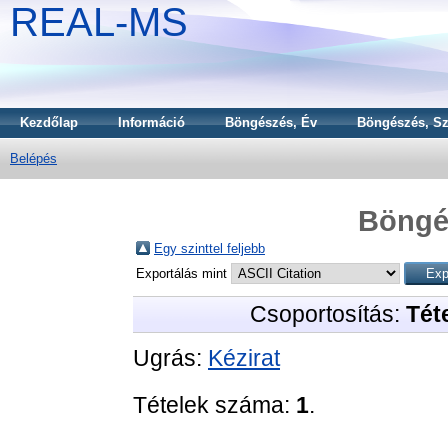
REAL-MS
Kezdőlap
Információ
Böngészés, Év
Böngészés, Sz
Belépés
Böngé
Egy szinttel feljebb
Exportálás mint
Csoportosítás:
Téte
Ugrás:
Kézirat
Tételek száma:
1
.