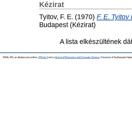
Kézirat
Tyitov, F. E.
(1970)
F. E. Tyito
Budapest (Kézirat)
A lista elkészültének d
REAL-MS, az alkalamzott szoftver:
EPrints 3
amit a
School of Electronics and Computer Science
, University of Southampton fejle