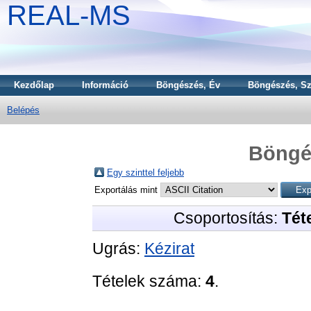
REAL-MS
Kezdőlap
Információ
Böngészés, Év
Böngészés, Sz
Belépés
Böngé
Egy szinttel feljebb
Exportálás mint
Csoportosítás:
Téte
Ugrás:
Kézirat
Tételek száma:
4
.