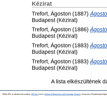
Kézirat
Trefort, Ágoston
(1887)
Ágoston
Budapest (Kézirat)
Trefort, Ágoston
(1886)
Ágoston
Budapest (Kézirat)
Trefort, Ágoston
(1883)
Ágoston
Budapest (Kézirat)
Trefort, Ágoston
(1883)
Ágoston
Budapest (Kézirat)
A lista elkészültének 
REAL-MS, az alkalamzott szoftver:
EPrints 3
amit a
School of Electronics and Computer Science
, University of Southampton fejle