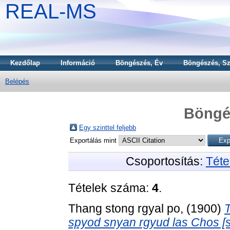
REAL-MS
Kezdőlap
Információ
Böngészés, Év
Böngészés, Sz
Belépés
Böngé
Egy szinttel feljebb
Exportálás mint
Csoportosítás:
Téte
Tételek száma:
4
.
Thang stong rgyal po,
(1900)
T
spyod snyan rgyud las Chos [s