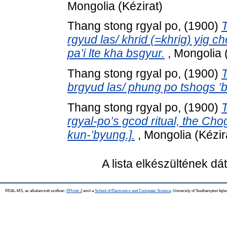
Mongolia (Kézirat)
Thang stong rgyal po,
(1900)
T
rgyud las/ khrid (=khrig) yig c
pa’i lte kha bsgyur.
, Mongolia 
Thang stong rgyal po,
(1900)
T
brgyud las/ phung po tshogs ’b
Thang stong rgyal po,
(1900)
T
rgyal-po’s gcod ritual, the Ch
kun-’byung.].
, Mongolia (Kézir
A lista elkészültének d
REAL-MS, az alkalamzott szoftver:
EPrints 3
amit a
School of Electronics and Computer Science
, University of Southampton fejle