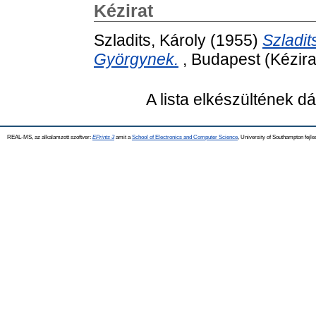
Kézirat
Szladits, Károly
(1955)
Szladit
Györgynek.
, Budapest (Kézira
A lista elkészültének 
REAL-MS, az alkalamzott szoftver:
EPrints 3
amit a
School of Electronics and Computer Science
, University of Southampton fejle