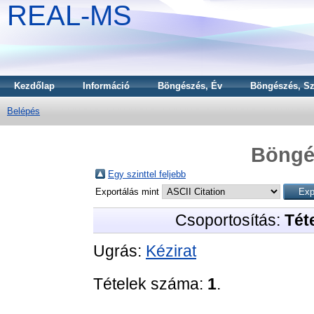
REAL-MS
Kezdőlap
Információ
Böngészés, Év
Böngészés, Sz
Belépés
Böngé
Egy szinttel feljebb
Exportálás mint
Csoportosítás:
Téte
Ugrás:
Kézirat
Tételek száma:
1
.