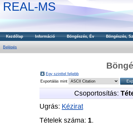
REAL-MS
Kezdőlap
Információ
Böngészés, Év
Böngészés, Sz
Belépés
Böngé
Egy szinttel feljebb
Exportálás mint
Csoportosítás:
Téte
Ugrás:
Kézirat
Tételek száma:
1
.