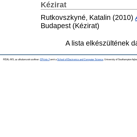
Kézirat
Rutkovszkyné, Katalin
(2010)
Budapest (Kézirat)
A lista elkészültének 
REAL-MS, az alkalamzott szoftver:
EPrints 3
amit a
School of Electronics and Computer Science
, University of Southampton fejle