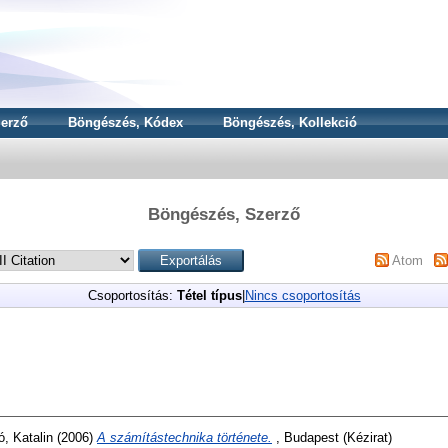
erző
Böngészés, Kódex
Böngészés, Kollekció
Böngészés, Szerző
Atom
Csoportosítás:
Tétel típus
|
Nincs csoportosítás
, Katalin
(2006)
A számítástechnika története.
, Budapest (Kézirat)