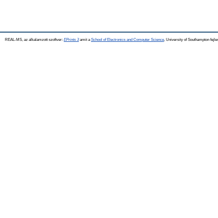
REAL-MS, az alkalamzott szoftver:
EPrints 3
amit a
School of Electronics and Computer Science
, University of Southampton fejle