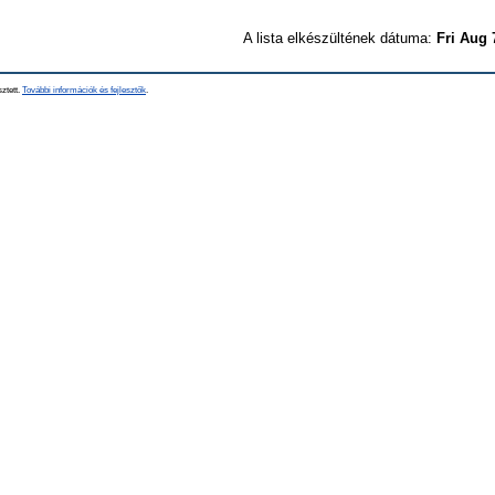
A lista elkészültének dátuma:
Fri Aug 
sztett.
További információk és fejlesztők
.