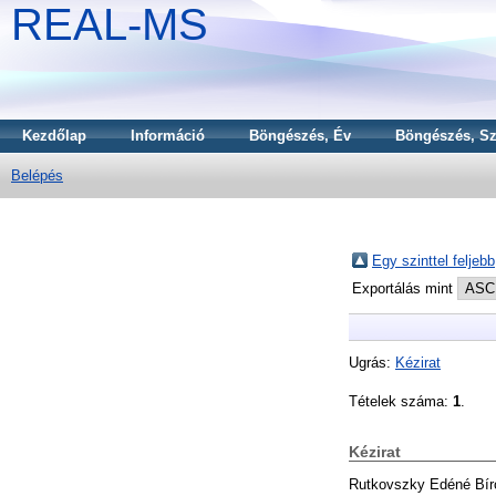
REAL-MS
Kezdőlap
Információ
Böngészés, Év
Böngészés, Sz
Belépés
Egy szinttel feljebb
Exportálás mint
Ugrás:
Kézirat
Tételek száma:
1
.
Kézirat
Rutkovszky Edéné Bíró