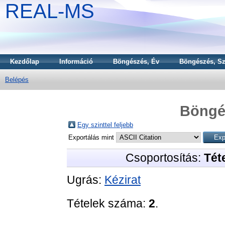
REAL-MS
Kezdőlap
Információ
Böngészés, Év
Böngészés, Sz
Belépés
Böngé
Egy szinttel feljebb
Exportálás mint
Csoportosítás:
Téte
Ugrás:
Kézirat
Tételek száma:
2
.