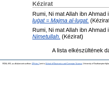
Kézirat
Rumi, Ni mat Allah ibn Ahmad 
luġat = Majma al-lugat.
(Kézira
Rumi, Ni mat Allah ibn Ahmad 
Nimetullah.
(Kézirat)
A lista elkészültének 
REAL-MS, az alkalamzott szoftver:
EPrints 3
amit a
School of Electronics and Computer Science
, University of Southampton fejle