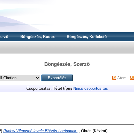
erző
Böngészés, Kódex
Böngészés, Kollekció
Böngészés, Szerző
Atom
Csoportosítás:
Tétel típus
|
Nincs csoportosítás
2)
Rudow Vilmosné levele Eötvös Lorándnak.
, Ökrös (Kézirat)