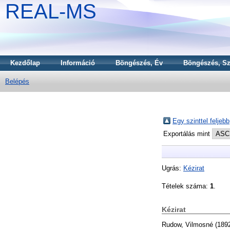
REAL-MS
Kezdőlap
Információ
Böngészés, Év
Böngészés, Sz
Belépés
Egy szinttel feljebb
Exportálás mint
Ugrás:
Kézirat
Tételek száma:
1
.
Kézirat
Rudow, Vilmosné
(189