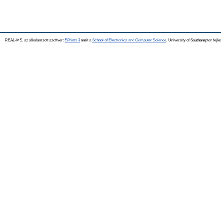
REAL-MS, az alkalamzott szoftver:
EPrints 3
amit a
School of Electronics and Computer Science
, University of Southampton fejle