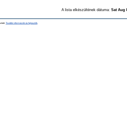
A lista elkészültének dátuma:
Sat Aug 
sztett.
További információk és fejlesztők
.