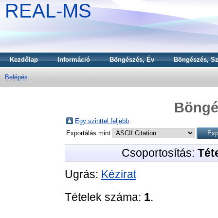
REAL-MS
Kezdőlap
Információ
Böngészés, Év
Böngészés, Sz
Belépés
Böngé
Egy szinttel feljebb
Exportálás mint
Csoportosítás:
Téte
Ugrás:
Kézirat
Tételek száma:
1
.