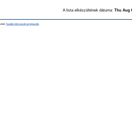
A lista elkészültének dátuma:
Thu Aug 
sztett.
További információk és fejlesztők
.