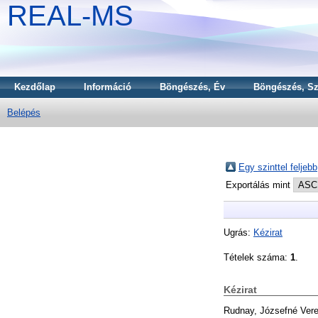
REAL-MS
Kezdőlap
Információ
Böngészés, Év
Böngészés, Sz
Belépés
Egy szinttel feljebb
Exportálás mint
Ugrás:
Kézirat
Tételek száma:
1
.
Kézirat
Rudnay, Józsefné Vere