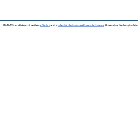
REAL-MS, az alkalamzott szoftver:
EPrints 3
amit a
School of Electronics and Computer Science
, University of Southampton fejle