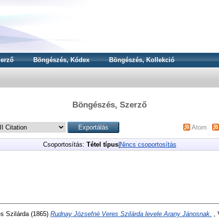
erző
Böngészés, Kódex
Böngészés, Kollekció
Böngészés, Szerző
Atom
Csoportosítás:
Tétel típus
|
Nincs csoportosítás
s Szilárda
(1865)
Rudnay Józsefné Veres Szilárda levele Arany Jánosnak.
, 