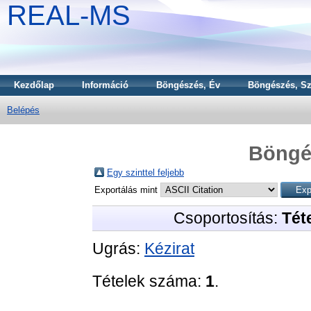
REAL-MS
Kezdőlap
Információ
Böngészés, Év
Böngészés, Sz
Belépés
Böngé
Egy szinttel feljebb
Exportálás mint
Csoportosítás:
Téte
Ugrás:
Kézirat
Tételek száma:
1
.