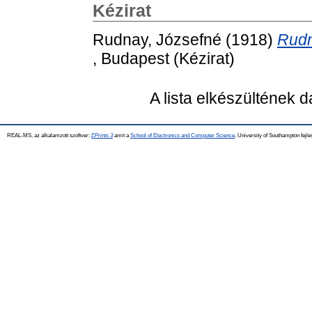
Kézirat
Rudnay, Józsefné
(1918)
Rudn
, Budapest (Kézirat)
A lista elkészültének 
REAL-MS, az alkalamzott szoftver:
EPrints 3
amit a
School of Electronics and Computer Science
, University of Southampton fejle