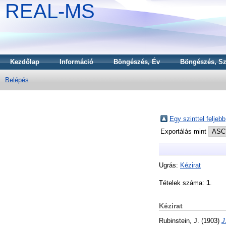
REAL-MS
Kezdőlap
Információ
Böngészés, Év
Böngészés, Sz
Belépés
Egy szinttel feljebb
Exportálás mint
Ugrás:
Kézirat
Tételek száma:
1
.
Kézirat
Rubinstein, J.
(1903)
J