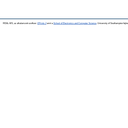
REAL-MS, az alkalamzott szoftver:
EPrints 3
amit a
School of Electronics and Computer Science
, University of Southampton fejle