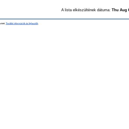
A lista elkészültének dátuma:
Thu Aug 
sztett.
További információk és fejlesztők
.