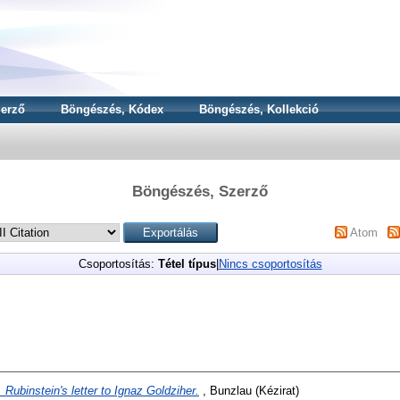
erző
Böngészés, Kódex
Böngészés, Kollekció
Böngészés, Szerző
Atom
Csoportosítás:
Tétel típus
|
Nincs csoportosítás
. Rubinstein's letter to Ignaz Goldziher.
, Bunzlau (Kézirat)