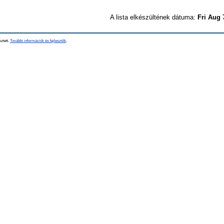
A lista elkészültének dátuma:
Fri Aug 
sztett.
További információk és fejlesztők
.