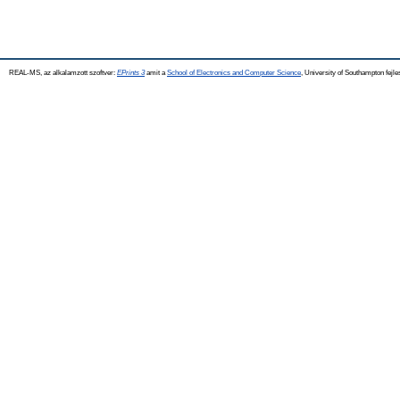
REAL-MS, az alkalamzott szoftver:
EPrints 3
amit a
School of Electronics and Computer Science
, University of Southampton fejle