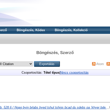
erző
Böngészés, Kódex
Böngészés, Kollekció
Böngészés, Szerző
Atom
Csoportosítás:
Tétel típus
|
Nincs csoportosítás
ib. 528.6 / Ngag byin brlabs byed tshul tshigs bcad du sdebs pa ’khyer bde.
, 