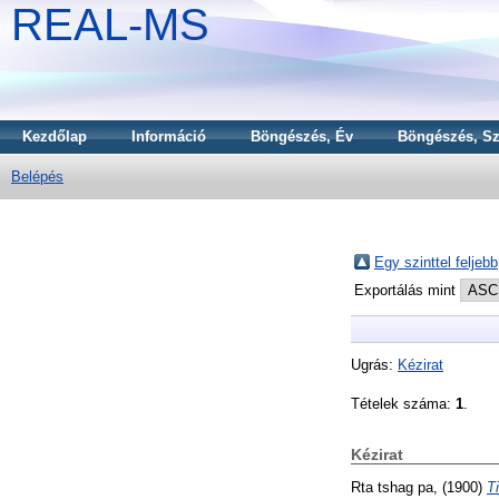
REAL-MS
Kezdőlap
Információ
Böngészés, Év
Böngészés, Sz
Belépés
Egy szinttel feljebb
Exportálás mint
Ugrás:
Kézirat
Tételek száma:
1
.
Kézirat
Rta tshag pa,
(1900)
T