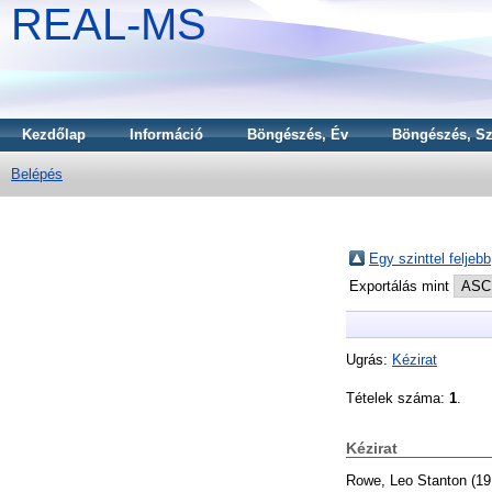
REAL-MS
Kezdőlap
Információ
Böngészés, Év
Böngészés, Sz
Belépés
Egy szinttel feljebb
Exportálás mint
Ugrás:
Kézirat
Tételek száma:
1
.
Kézirat
Rowe, Leo Stanton
(19