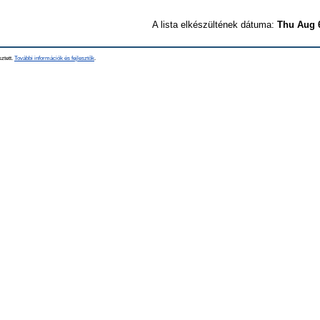
A lista elkészültének dátuma:
Thu Aug 
sztett.
További információk és fejlesztők
.