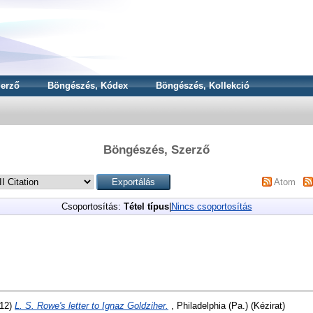
erző
Böngészés, Kódex
Böngészés, Kollekció
Böngészés, Szerző
Atom
Csoportosítás:
Tétel típus
|
Nincs csoportosítás
12)
L. S. Rowe's letter to Ignaz Goldziher.
, Philadelphia (Pa.) (Kézirat)