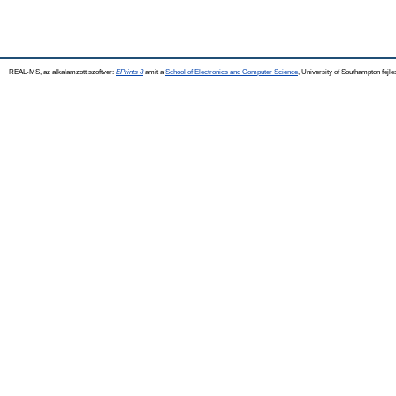
REAL-MS, az alkalamzott szoftver:
EPrints 3
amit a
School of Electronics and Computer Science
, University of Southampton fejle