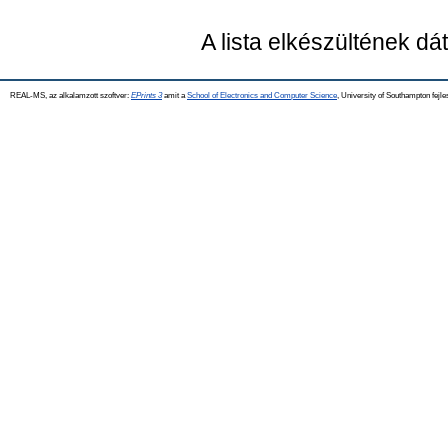
A lista elkészültének d
REAL-MS, az alkalamzott szoftver:
EPrints 3
amit a
School of Electronics and Computer Science
, University of Southampton fejle