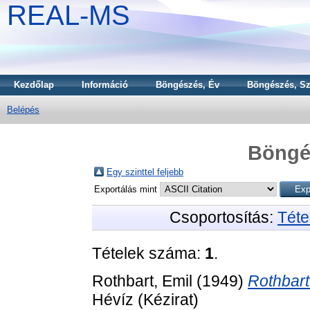
REAL-MS
Kezdőlap
Információ
Böngészés, Év
Böngészés, Sz
Belépés
Böngé
Egy szinttel feljebb
Exportálás mint
Csoportosítás:
Téte
Tételek száma:
1
.
Rothbart, Emil
(1949)
Rothbart
Hévíz (Kézirat)