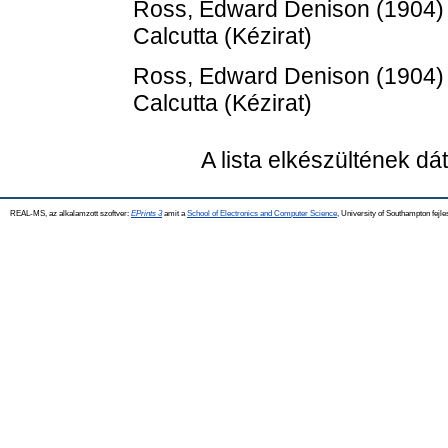
Ross, Edward Denison
(1904
Calcutta (Kézirat)
Ross, Edward Denison
(1904
Calcutta (Kézirat)
A lista elkészültének d
REAL-MS, az alkalamzott szoftver:
EPrints 3
amit a
School of Electronics and Computer Science
, University of Southampton fejle