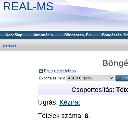
REAL-MS
Kezdőlap
Információ
Böngészés, Év
Böngészés, Sz
Belépés
Böngé
Egy szinttel feljebb
Exportálás mint
Csoportosítás:
Téte
Ugrás:
Kézirat
Tételek száma:
8
.