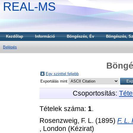
REAL-MS
Kezdőlap
Információ
Böngészés, Év
Böngészés, Sz
Belépés
Böngé
Egy szinttel feljebb
Exportálás mint
Csoportosítás:
Téte
Tételek száma:
1
.
Rosenzweig, F. L.
(1895)
F. L.
, London (Kézirat)