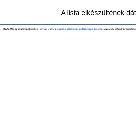
A lista elkészültének d
REAL-MS, az alkalamzott szoftver:
EPrints 3
amit a
School of Electronics and Computer Science
, University of Southampton fejle