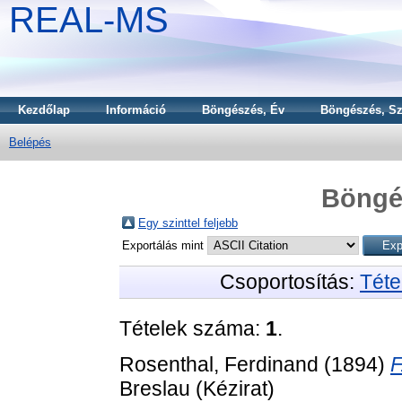
REAL-MS
Kezdőlap
Információ
Böngészés, Év
Böngészés, Sz
Belépés
Böngé
Egy szinttel feljebb
Exportálás mint
Csoportosítás:
Téte
Tételek száma:
1
.
Rosenthal, Ferdinand
(1894)
F
Breslau (Kézirat)