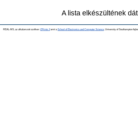
A lista elkészültének d
REAL-MS, az alkalamzott szoftver:
EPrints 3
amit a
School of Electronics and Computer Science
, University of Southampton fejle