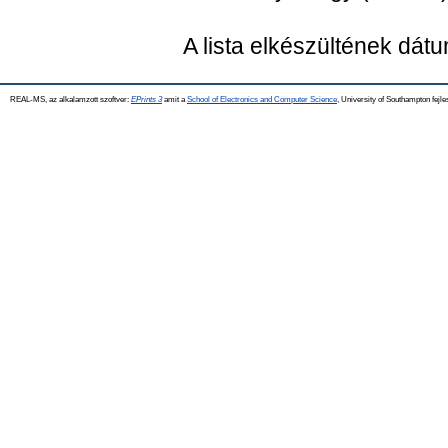
A lista elkészültének dát
REAL-MS, az alkalamzott szoftver:
EPrints 3
amit a
School of Electronics and Computer Science
, University of Southampton fejle