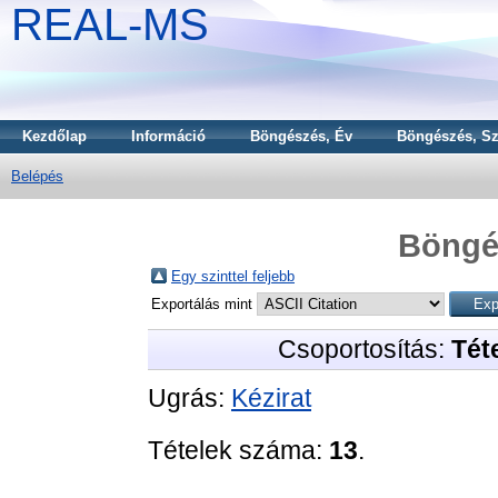
REAL-MS
Kezdőlap
Információ
Böngészés, Év
Böngészés, Sz
Belépés
Böngé
Egy szinttel feljebb
Exportálás mint
Csoportosítás:
Téte
Ugrás:
Kézirat
Tételek száma:
13
.