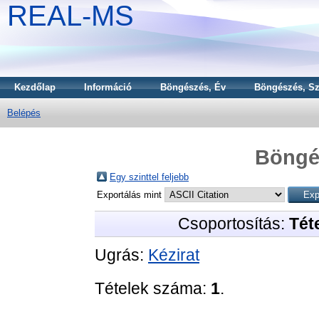
REAL-MS
Kezdőlap
Információ
Böngészés, Év
Böngészés, Sz
Belépés
Böngé
Egy szinttel feljebb
Exportálás mint
Csoportosítás:
Téte
Ugrás:
Kézirat
Tételek száma:
1
.