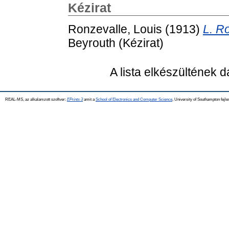
Kézirat
Ronzevalle, Louis
(1913)
L. Ro
Beyrouth (Kézirat)
A lista elkészültének 
REAL-MS, az alkalamzott szoftver:
EPrints 3
amit a
School of Electronics and Computer Science
, University of Southampton fejle