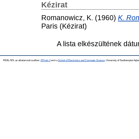
Kézirat
Romanowicz, K.
(1960)
K. Rom
Paris (Kézirat)
A lista elkészültének dát
REAL-MS, az alkalamzott szoftver:
EPrints 3
amit a
School of Electronics and Computer Science
, University of Southampton fejle