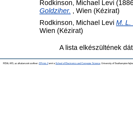
Rodkinson, Michael Levi
(188
Goldziher.
, Wien (Kézirat)
Rodkinson, Michael Levi
M. L.
Wien (Kézirat)
A lista elkészültének d
REAL-MS, az alkalamzott szoftver:
EPrints 3
amit a
School of Electronics and Computer Science
, University of Southampton fejle