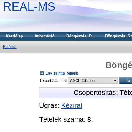
REAL-MS
Kezdőlap
Információ
Böngészés, Év
Böngészés, Sz
Belépés
Böngé
Egy szinttel feljebb
Exportálás mint
Csoportosítás:
Téte
Ugrás:
Kézirat
Tételek száma:
8
.