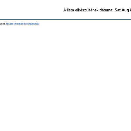
A lista elkészültének dátuma:
Sat Aug 
sztett.
További információk és fejlesztők
.