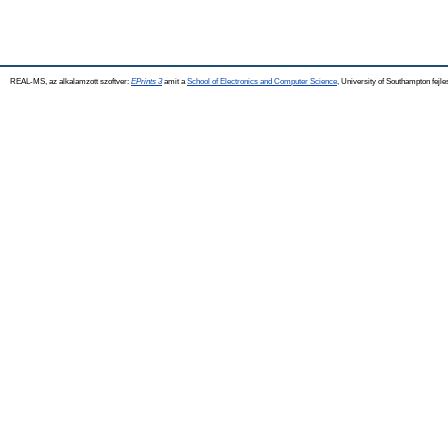
REAL-MS, az alkalamzott szoftver:
EPrints 3
amit a
School of Electronics and Computer Science
, University of Southampton fejle