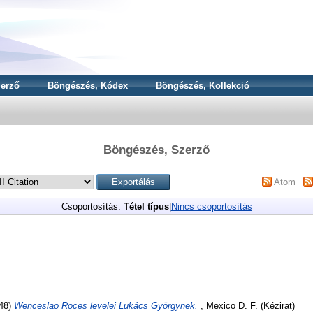
erző
Böngészés, Kódex
Böngészés, Kollekció
Böngészés, Szerző
Atom
Csoportosítás:
Tétel típus
|
Nincs csoportosítás
48)
Wenceslao Roces levelei Lukács Györgynek.
, Mexico D. F. (Kézirat)