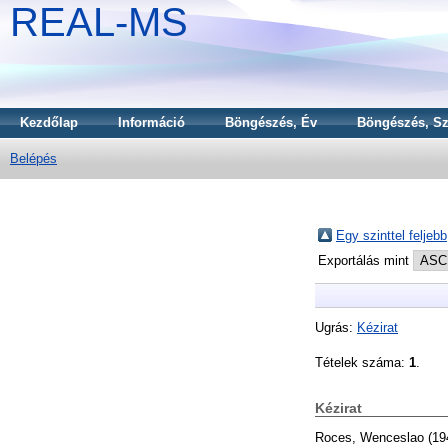
REAL-MS
Kezdőlap
Információ
Böngészés, Év
Böngészés, Sz
Belépés
Egy szinttel feljebb
Exportálás mint
Ugrás:
Kézirat
Tételek száma:
1
.
Kézirat
Roces, Wenceslao
(19