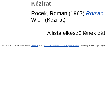
Kézirat
Rocek, Roman
(1967)
Roman 
Wien (Kézirat)
A lista elkészültének d
REAL-MS, az alkalamzott szoftver:
EPrints 3
amit a
School of Electronics and Computer Science
, University of Southampton fejle