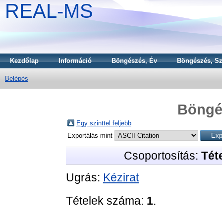
REAL-MS
Kezdőlap
Információ
Böngészés, Év
Böngészés, Sz
Belépés
Böngé
Egy szinttel feljebb
Exportálás mint
Csoportosítás:
Téte
Ugrás:
Kézirat
Tételek száma:
1
.