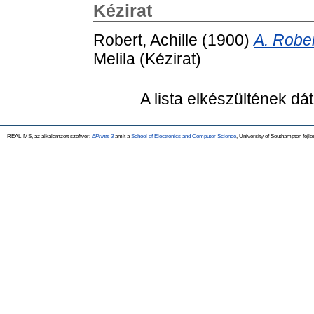
Kézirat
Robert, Achille
(1900)
A. Rober
Melila (Kézirat)
A lista elkészültének d
REAL-MS, az alkalamzott szoftver:
EPrints 3
amit a
School of Electronics and Computer Science
, University of Southampton fejle