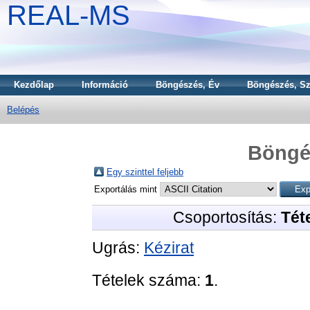
REAL-MS
Kezdőlap
Információ
Böngészés, Év
Böngészés, Sz
Belépés
Böngé
Egy szinttel feljebb
Exportálás mint
Csoportosítás:
Téte
Ugrás:
Kézirat
Tételek száma:
1
.