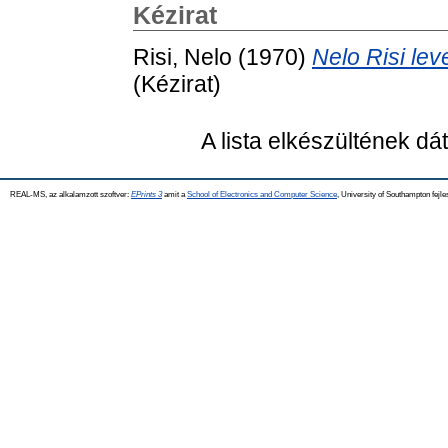
Kézirat
Risi, Nelo
(1970)
Nelo Risi le
(Kézirat)
A lista elkészültének d
REAL-MS, az alkalamzott szoftver:
EPrints 3
amit a
School of Electronics and Computer Science
, University of Southampton fejle