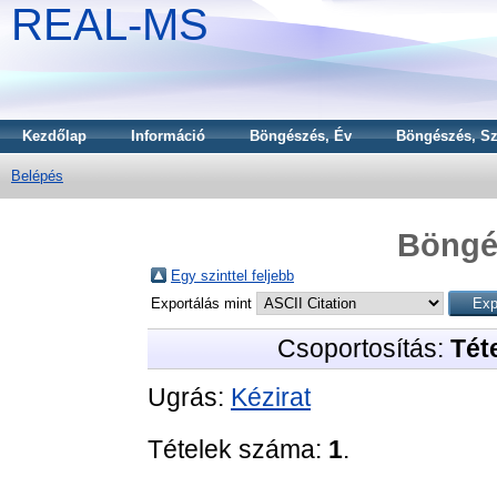
REAL-MS
Kezdőlap
Információ
Böngészés, Év
Böngészés, Sz
Belépés
Böngé
Egy szinttel feljebb
Exportálás mint
Csoportosítás:
Téte
Ugrás:
Kézirat
Tételek száma:
1
.