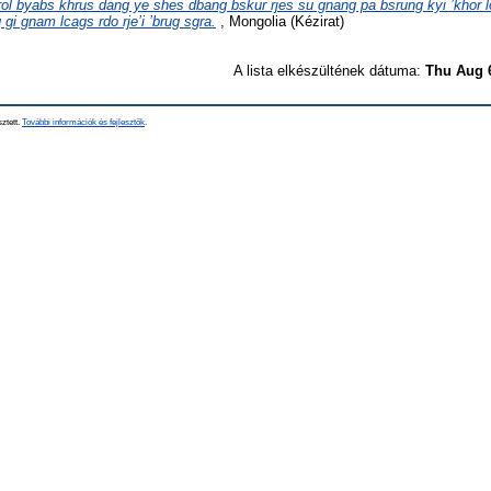
rol byabs khrus dang ye shes dbang bskur rjes su gnang pa bsrung kyi ’khor 
gi gnam lcags rdo rje’i ’brug sgra.
, Mongolia (Kézirat)
A lista elkészültének dátuma:
Thu Aug 
sztett.
További információk és fejlesztők
.