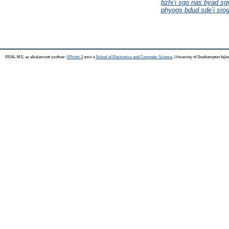
bzhi’i sgo nas byad sg
phyogs bdud sde’i srog 
REAL-MS, az alkalamzott szoftver:
EPrints 3
amit a
School of Electronics and Computer Science
, University of Southampton fejle