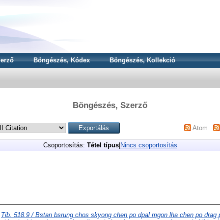
erző
Böngészés, Kódex
Böngészés, Kollekció
Böngészés, Szerző
Atom
Csoportosítás:
Tétel típus
|
Nincs csoportosítás
)
Tib. 518.9 / Bstan bsrung chos skyong chen po dpal mgon lha chen po drag p