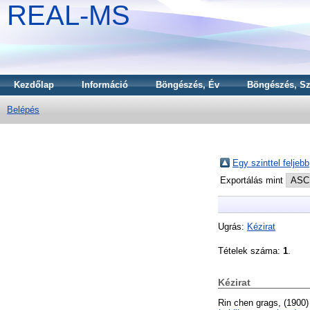
REAL-MS
Kezdőlap
Információ
Böngészés, Év
Böngészés, Sz
Belépés
Egy szinttel feljebb
Exportálás mint
Ugrás:
Kézirat
Tételek száma:
1
.
Kézirat
Rin chen grags,
(1900