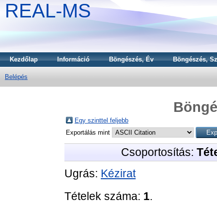
REAL-MS
Kezdőlap
Információ
Böngészés, Év
Böngészés, Sz
Belépés
Böngé
Egy szinttel feljebb
Exportálás mint
Csoportosítás:
Téte
Ugrás:
Kézirat
Tételek száma:
1
.