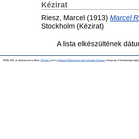
Kézirat
Riesz, Marcel
(1913)
Marcel Ri
Stockholm (Kézirat)
A lista elkészültének dát
REAL-MS, az alkalamzott szoftver:
EPrints 3
amit a
School of Electronics and Computer Science
, University of Southampton fejle