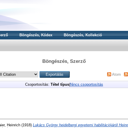
erző
Böngészés, Kódex
Böngészés, Kollekció
Böngészés, Szerző
Atom
Csoportosítás:
Tétel típus
|
Nincs csoportosítás
ier, Heinrich
(1918)
Lukács György heidelbergi egyetemi habilitációjáról Heinr