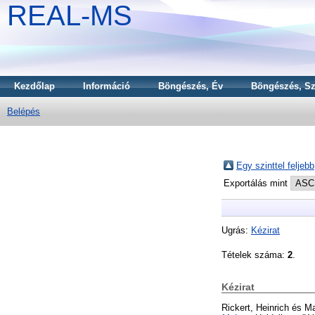
REAL-MS
Kezdőlap
Információ
Böngészés, Év
Böngészés, Sz
Belépés
Egy szinttel feljebb
Exportálás mint
Ugrás:
Kézirat
Tételek száma:
2
.
Kézirat
Rickert, Heinrich
és
Ma