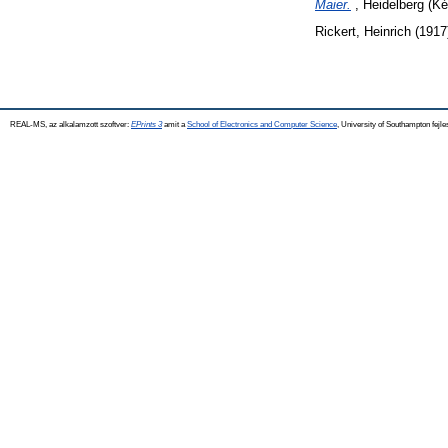
Maier.
, Heidelberg (Ké
Rickert, Heinrich
(1917
REAL-MS, az alkalamzott szoftver:
EPrints 3
amit a
School of Electronics and Computer Science
, University of Southampton fejle