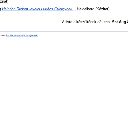
zirat)
)
Heinrich Rickert levelei Lukács Györgynek.
, Heidelberg (Kézirat)
A lista elkészültének dátuma:
Sat Aug 
sztett.
További információk és fejlesztők
.