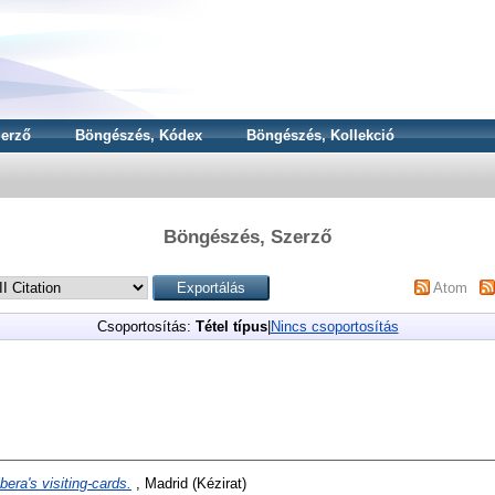
erző
Böngészés, Kódex
Böngészés, Kollekció
Böngészés, Szerző
Atom
Csoportosítás:
Tétel típus
|
Nincs csoportosítás
bera's visiting-cards.
, Madrid (Kézirat)