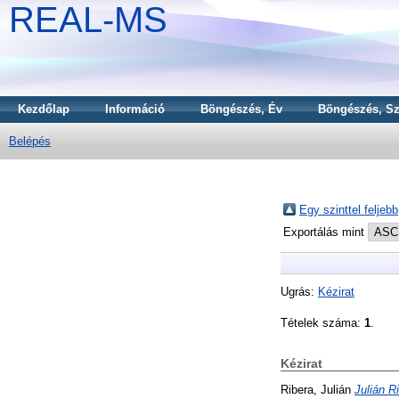
REAL-MS
Kezdőlap
Információ
Böngészés, Év
Böngészés, Sz
Belépés
Egy szinttel feljebb
Exportálás mint
Ugrás:
Kézirat
Tételek száma:
1
.
Kézirat
Ribera, Julián
Julián Ri