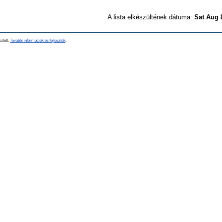
A lista elkészültének dátuma:
Sat Aug 
sztett.
További információk és fejlesztők
.