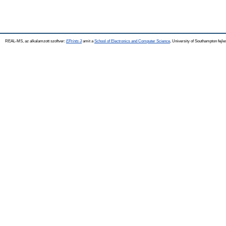
REAL-MS, az alkalamzott szoftver:
EPrints 3
amit a
School of Electronics and Computer Science
, University of Southampton fejle