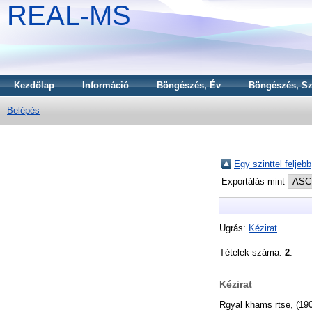
REAL-MS
Kezdőlap
Információ
Böngészés, Év
Böngészés, Sz
Belépés
Egy szinttel feljebb
Exportálás mint
Ugrás:
Kézirat
Tételek száma:
2
.
Kézirat
Rgyal khams rtse,
(19