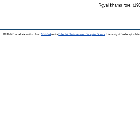
Rgyal khams rtse,
(19
REAL-MS, az alkalamzott szoftver:
EPrints 3
amit a
School of Electronics and Computer Science
, University of Southampton fejle