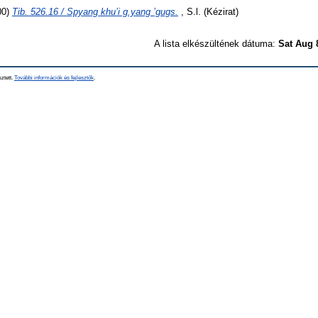
00)
Tib. 526.16 / Spyang khu’i g.yang ’gugs.
, S.l. (Kézirat)
A lista elkészültének dátuma:
Sat Aug 
sztett.
További információk és fejlesztők
.