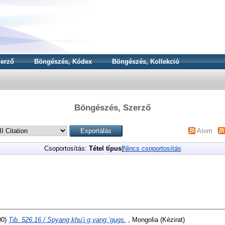
erző
Böngészés, Kódex
Böngészés, Kollekció
Böngészés, Szerző
Atom
Csoportosítás:
Tétel típus
|
Nincs csoportosítás
00)
Tib. 526.16 / Spyang khu’i g.yang ’gugs.
, Mongolia (Kézirat)