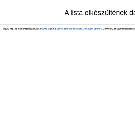
A lista elkészültének 
REAL-MS, az alkalamzott szoftver:
EPrints 3
amit a
School of Electronics and Computer Science
, University of Southampton fejle