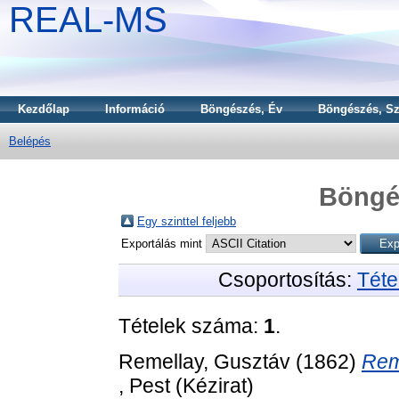
REAL-MS
Kezdőlap
Információ
Böngészés, Év
Böngészés, Sz
Belépés
Böngé
Egy szinttel feljebb
Exportálás mint
Csoportosítás:
Téte
Tételek száma:
1
.
Remellay, Gusztáv
(1862)
Rem
, Pest (Kézirat)