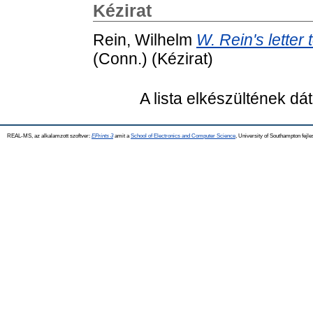
Kézirat
Rein, Wilhelm
W. Rein's letter 
(Conn.) (Kézirat)
A lista elkészültének d
REAL-MS, az alkalamzott szoftver:
EPrints 3
amit a
School of Electronics and Computer Science
, University of Southampton fejle