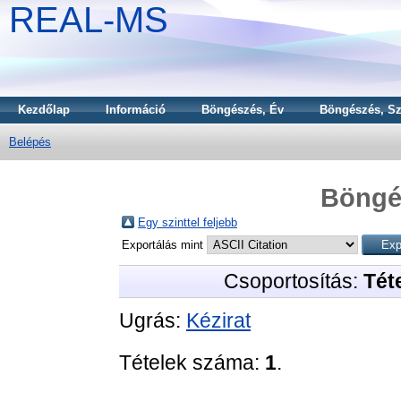
REAL-MS
Kezdőlap
Információ
Böngészés, Év
Böngészés, Sz
Belépés
Böngé
Egy szinttel feljebb
Exportálás mint
Csoportosítás:
Téte
Ugrás:
Kézirat
Tételek száma:
1
.