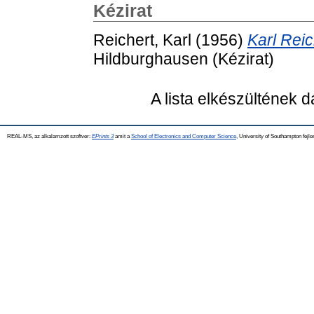
Kézirat
Reichert, Karl
(1956)
Karl Rei
Hildburghausen (Kézirat)
A lista elkészültének 
REAL-MS, az alkalamzott szoftver:
EPrints 3
amit a
School of Electronics and Computer Science
, University of Southampton fejle