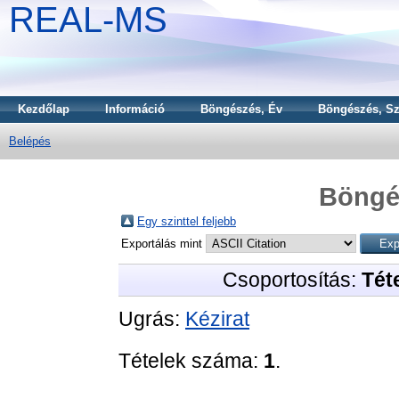
REAL-MS
Kezdőlap
Információ
Böngészés, Év
Böngészés, Sz
Belépés
Böngé
Egy szinttel feljebb
Exportálás mint
Csoportosítás:
Téte
Ugrás:
Kézirat
Tételek száma:
1
.