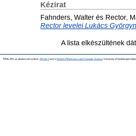
Kézirat
Fahnders, Walter
és
Rector, M
Rector levelei Lukács György
A lista elkészültének d
REAL-MS, az alkalamzott szoftver:
EPrints 3
amit a
School of Electronics and Computer Science
, University of Southampton fejle