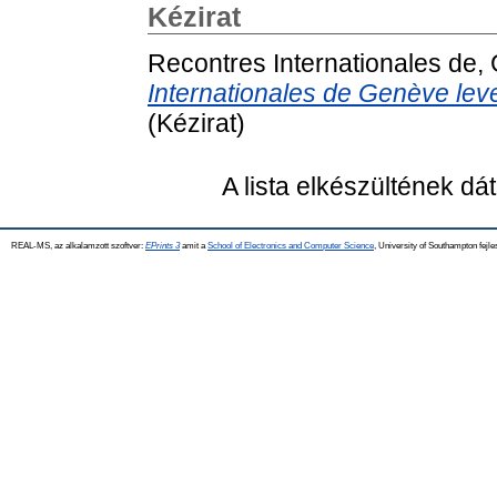
Kézirat
Recontres Internationales de,
Internationales de Genève le
(Kézirat)
A lista elkészültének d
REAL-MS, az alkalamzott szoftver:
EPrints 3
amit a
School of Electronics and Computer Science
, University of Southampton fejle