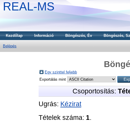
REAL-MS
Kezdőlap
Információ
Böngészés, Év
Böngészés, Sz
Belépés
Böngé
Egy szinttel feljebb
Exportálás mint
Csoportosítás:
Téte
Ugrás:
Kézirat
Tételek száma:
1
.