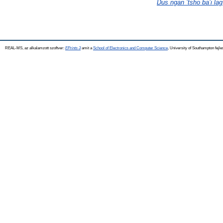
Dus ngan ’tsho ba’i lag
REAL-MS, az alkalamzott szoftver:
EPrints 3
amit a
School of Electronics and Computer Science
, University of Southampton fejle