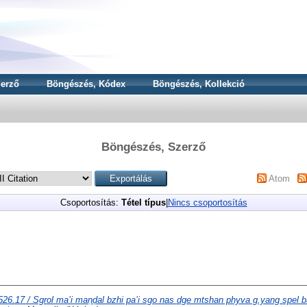
erző
Böngészés, Kódex
Böngészés, Kollekció
Böngészés, Szerző
Atom
Csoportosítás:
Tétel típus
|
Nincs csoportosítás
 526.17 / Sgrol ma’i maṇḍal bzhi pa’i sgo nas dge mtshan phyva g.yang spel b