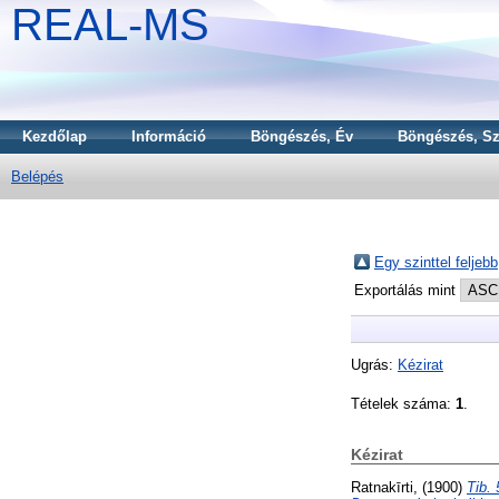
REAL-MS
Kezdőlap
Információ
Böngészés, Év
Böngészés, Sz
Belépés
Egy szinttel feljebb
Exportálás mint
Ugrás:
Kézirat
Tételek száma:
1
.
Kézirat
Ratnakīrti,
(1900)
Tib.