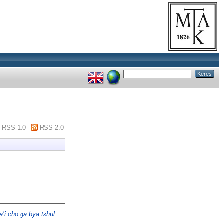
RSS 1.0
RSS 2.0
a’i cho ga bya tshul