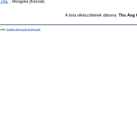
 cha.
, Mongolia (Kézirat)
A lista elkészültének dátuma:
Thu Aug 
sztett.
További információk és fejlesztők
.