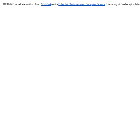
REAL-MS, az alkalamzott szoftver:
EPrints 3
amit a
School of Electronics and Computer Science
, University of Southampton fejle