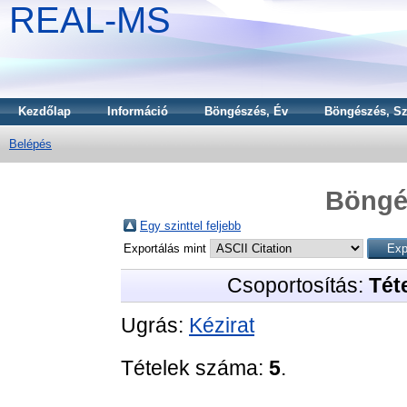
REAL-MS
Kezdőlap
Információ
Böngészés, Év
Böngészés, Sz
Belépés
Böngé
Egy szinttel feljebb
Exportálás mint
Csoportosítás:
Téte
Ugrás:
Kézirat
Tételek száma:
5
.