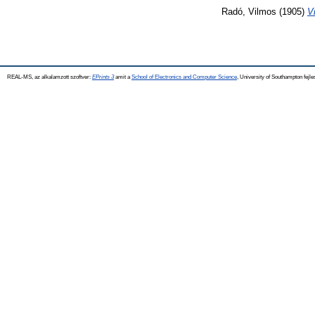
Radó, Vilmos
(1905)
V
REAL-MS, az alkalamzott szoftver:
EPrints 3
amit a
School of Electronics and Computer Science
, University of Southampton fejle