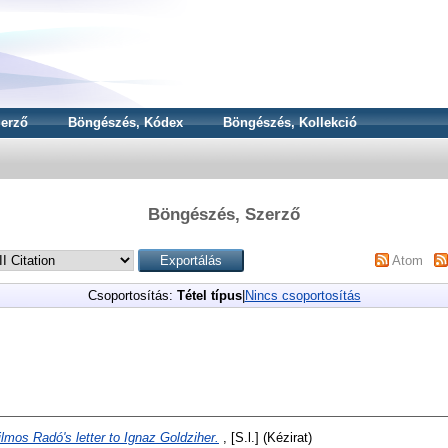
erző
Böngészés, Kódex
Böngészés, Kollekció
Böngészés, Szerző
Atom
Csoportosítás:
Tétel típus
|
Nincs csoportosítás
ilmos Radó's letter to Ignaz Goldziher.
, [S.l.] (Kézirat)