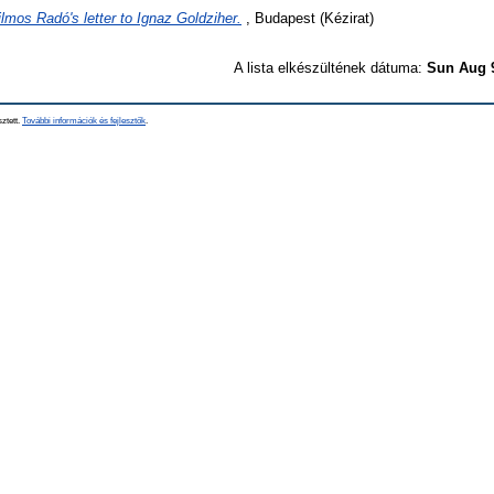
ilmos Radó's letter to Ignaz Goldziher.
, Budapest (Kézirat)
A lista elkészültének dátuma:
Sun Aug 
sztett.
További információk és fejlesztők
.