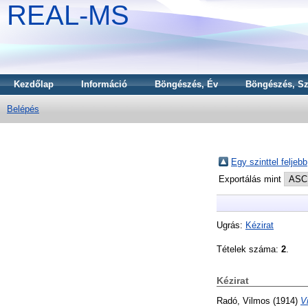
REAL-MS
Kezdőlap
Információ
Böngészés, Év
Böngészés, Sz
Belépés
Egy szinttel feljebb
Exportálás mint
Ugrás:
Kézirat
Tételek száma:
2
.
Kézirat
Radó, Vilmos
(1914)
V