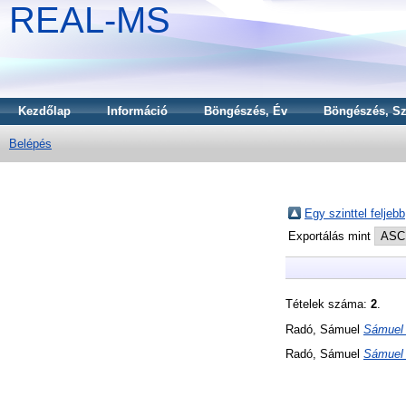
REAL-MS
Kezdőlap
Információ
Böngészés, Év
Böngészés, Sz
Belépés
Egy szinttel feljebb
Exportálás mint
Tételek száma:
2
.
Radó, Sámuel
Sámuel R
Radó, Sámuel
Sámuel 