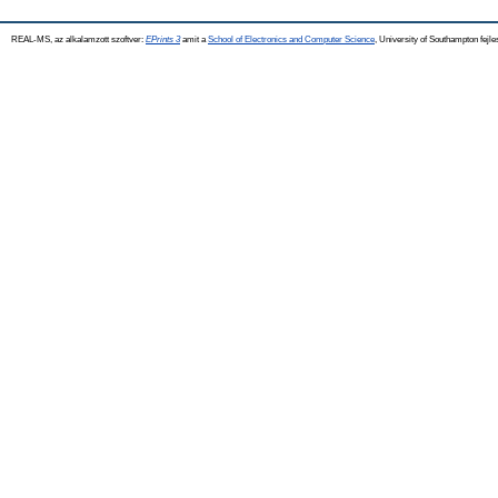
REAL-MS, az alkalamzott szoftver:
EPrints 3
amit a
School of Electronics and Computer Science
, University of Southampton fejle