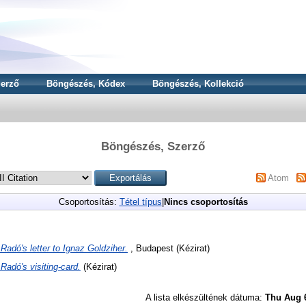
erző
Böngészés, Kódex
Böngészés, Kollekció
Böngészés, Szerző
Atom
Csoportosítás:
Tétel típus
|
Nincs csoportosítás
adó's letter to Ignaz Goldziher.
, Budapest (Kézirat)
Radó's visiting-card.
(Kézirat)
A lista elkészültének dátuma:
Thu Aug 