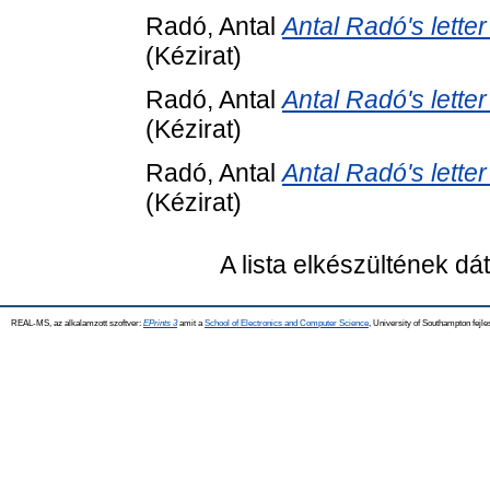
Radó, Antal
Antal Radó's letter
(Kézirat)
Radó, Antal
Antal Radó's letter
(Kézirat)
Radó, Antal
Antal Radó's letter
(Kézirat)
A lista elkészültének d
REAL-MS, az alkalamzott szoftver:
EPrints 3
amit a
School of Electronics and Computer Science
, University of Southampton fejle