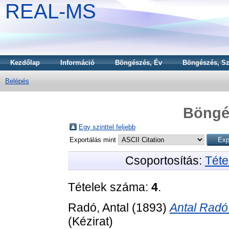
REAL-MS
Kezdőlap
Információ
Böngészés, Év
Böngészés, Sz
Belépés
Böngé
Egy szinttel feljebb
Exportálás mint
Csoportosítás:
Téte
Tételek száma:
4
.
Radó, Antal
(1893)
Antal Radó'
(Kézirat)