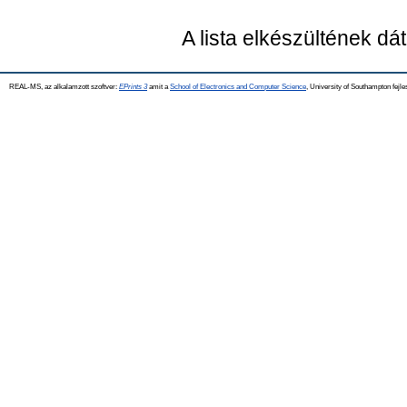
A lista elkészültének d
REAL-MS, az alkalamzott szoftver:
EPrints 3
amit a
School of Electronics and Computer Science
, University of Southampton fejle