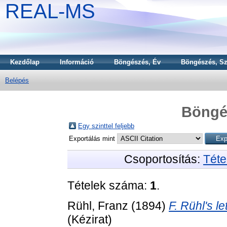
REAL-MS
Kezdőlap
Információ
Böngészés, Év
Böngészés, Sz
Belépés
Böngé
Egy szinttel feljebb
Exportálás mint
Csoportosítás:
Téte
Tételek száma:
1
.
Rühl, Franz
(1894)
F. Rühl's le
(Kézirat)