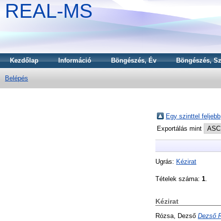
REAL-MS
Kezdőlap
Információ
Böngészés, Év
Böngészés, Sz
Belépés
Egy szinttel feljebb
Exportálás mint
Ugrás:
Kézirat
Tételek száma:
1
.
Kézirat
Rózsa, Dezső
Dezső R