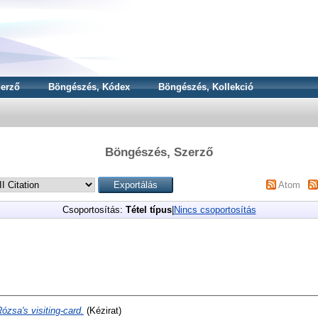
erző
Böngészés, Kódex
Böngészés, Kollekció
Böngészés, Szerző
Atom
Csoportosítás:
Tétel típus
|
Nincs csoportosítás
ózsa's visiting-card.
(Kézirat)