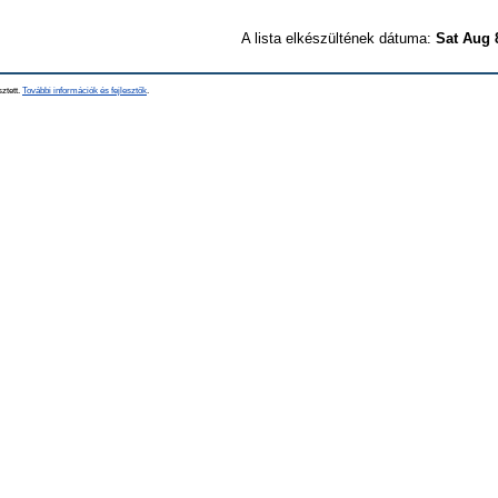
A lista elkészültének dátuma:
Sat Aug 
sztett.
További információk és fejlesztők
.