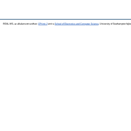
REAL-MS, az alkalamzott szoftver:
EPrints 3
amit a
School of Electronics and Computer Science
, University of Southampton fejle