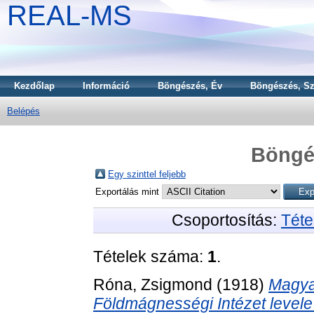
REAL-MS
Kezdőlap
Információ
Böngészés, Év
Böngészés, Sz
Belépés
Böngé
Egy szinttel feljebb
Exportálás mint
Csoportosítás:
Téte
Tételek száma:
1
.
Róna, Zsigmond
(1918)
Magyar
Földmágnességi Intézet level