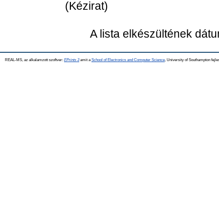
(Kézirat)
A lista elkészültének dát
REAL-MS, az alkalamzott szoftver:
EPrints 3
amit a
School of Electronics and Computer Science
, University of Southampton fejle