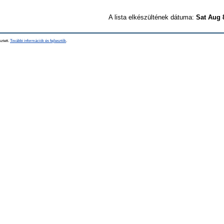
A lista elkészültének dátuma:
Sat Aug 
sztett.
További információk és fejlesztők
.