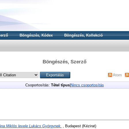
erző
Böngészés, Kódex
Böngészés, Kollekció
Böngészés, Szerző
Atom
Csoportosítás:
Tétel típus
|
Nincs csoportosítás
na Miklós levele Lukács Györgynek.
, Budapest (Kézirat)