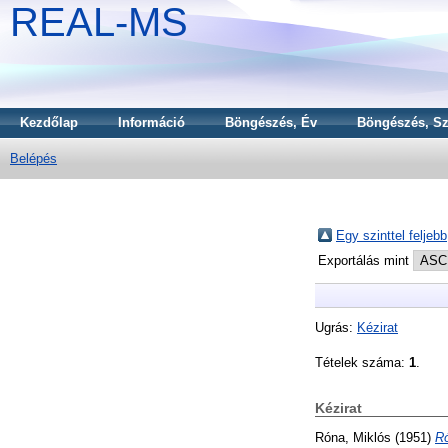
REAL-MS
Kezdőlap
Információ
Böngészés, Év
Böngészés, Sz
Belépés
Egy szinttel feljebb
Exportálás mint
Ugrás:
Kézirat
Tételek száma:
1
.
Kézirat
Róna, Miklós
(1951)
Ró