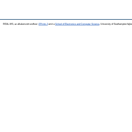
REAL-MS, az alkalamzott szoftver:
EPrints 3
amit a
School of Electronics and Computer Science
, University of Southampton fejle